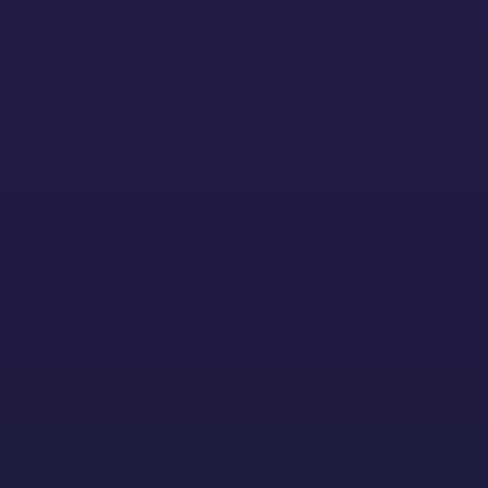
脑机接口
连接大脑与计算机，实现直接控制